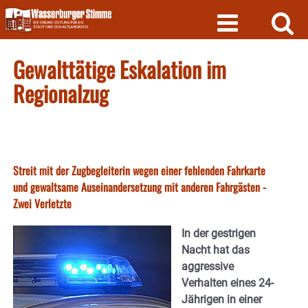
Skip
to
content
Gewalttätige Eskalation im
Regionalzug
Streit mit der Zugbegleiterin wegen einer fehlenden Fahrkarte
und gewaltsame Auseinandersetzung mit anderen Fahrgästen -
Zwei Verletzte
In der gestrigen
Nacht hat das
aggressive
Verhalten eines 24-
Jährigen in einer