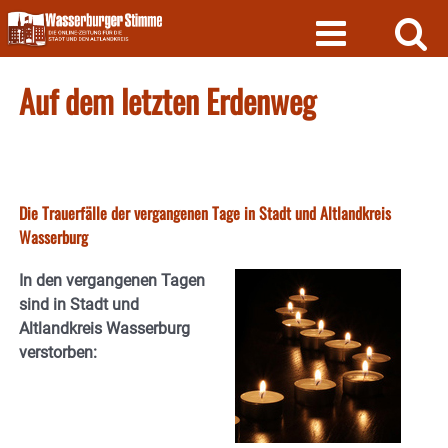
Skip
to
content
Auf dem letzten Erdenweg
Die Trauerfälle der vergangenen Tage in Stadt und Altlandkreis
Wasserburg
In den vergangenen Tagen
sind in Stadt und
Altlandkreis Wasserburg
verstorben: