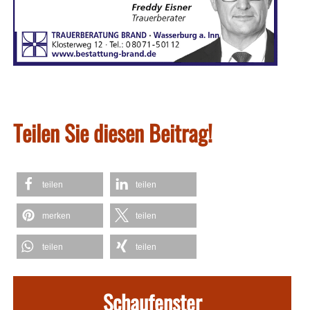
Teilen Sie diesen Beitrag!
teilen
teilen
merken
teilen
teilen
teilen
Schaufenster