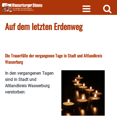
Skip
to
content
Auf dem letzten Erdenweg
Die Trauerfälle der vergangenen Tage in Stadt und Altlandkreis
Wasserburg
In den vergangenen Tagen
sind in Stadt und
Altlandkreis Wasserburg
verstorben: