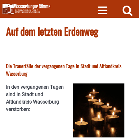
Skip
to
content
Auf dem letzten Erdenweg
Die Trauerfälle der vergangenen Tage in Stadt und Altlandkreis
Wasserburg
In den vergangenen Tagen
sind in Stadt und
Altlandkreis Wasserburg
verstorben: