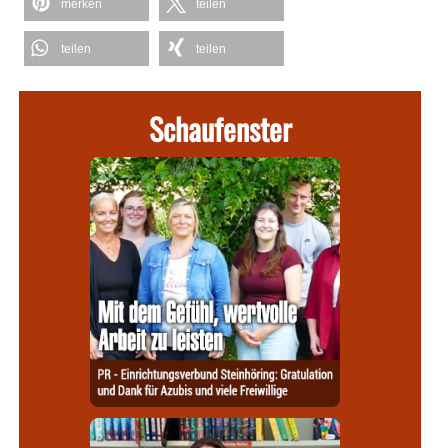
merken
teilen
teilen
teilen
Schaufenster