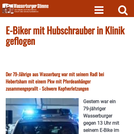
Skip
to
content
E-Biker mit Hubschrauber in Klinik
geflogen
Der 79-Jährige aus Wasserburg war mit seinem Radl bei
Hebertsham mit einem Pkw mit Pferdeanhänger
zusammengeprallt - Schwere Kopfverletzungen
Gestern war ein
79-jähriger
Wasserburger
gegen 13 Uhr mit
seinem E-Bike im