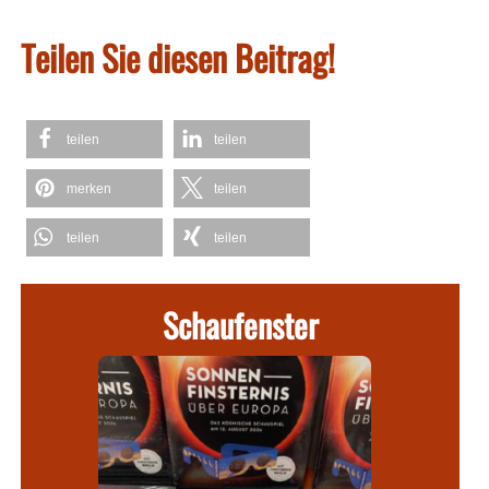
Teilen Sie diesen Beitrag!
teilen
teilen
merken
teilen
teilen
teilen
Schaufenster