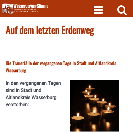
Skip
to
content
Auf dem letzten Erdenweg
Die Trauerfälle der vergangenen Tage in Stadt und Altlandkreis
Wasserburg
In den vergangenen Tagen
sind in Stadt und
Altlandkreis Wasserburg
verstorben: