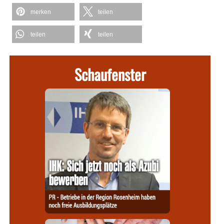
merken
teilen
teilen
teilen
Schaufenster