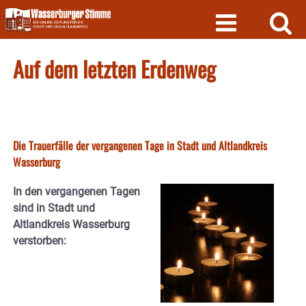
Skip
to
content
Auf dem letzten Erdenweg
Die Trauerfälle der vergangenen Tage in Stadt und Altlandkreis
Wasserburg
In den vergangenen Tagen
sind in Stadt und
Altlandkreis Wasserburg
verstorben: