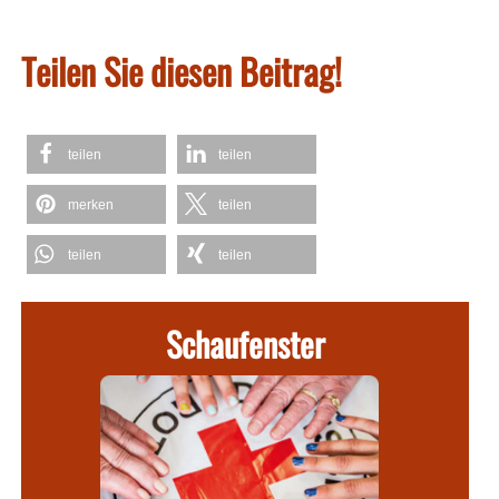
Teilen Sie diesen Beitrag!
teilen
teilen
merken
teilen
teilen
teilen
Schaufenster