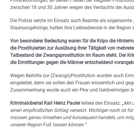
Privatwohnungen, an denen Frauen der illegalen Prostituti
zwischen 18 und 30 Jahren wegen des Verdachts der Ausüb
Die Polizei setzte im Einsatz auch Beamte als sogenannte 
Staatsangehörige, hatten ihre Liebesdienste in der Region 
Von besonderer Bedeutung waren für die Kripo die Hinterm
die Prostituierten zur Ausübung ihrer Tätigkeit von mehr
Tatbestand der Zwangsprostitution im Raum steht. Der Krimi
die Ermittlungen gegen die Männer entscheidend vorangeb
Wegen Beihilfe zur (Zwangs)Prostitution wurden auch Erm
eingeleitet, denn sie sollen den Frauen wissentlich und ge
Zusammenhang wurde auch ein Pkw und Geldvermögen b
Kriminaloberrat Karl Heinz Pauler
leitete den Einsatz:
„Mit 
einen empfindlichen Schlag versetzt. Wichtiger noch ist f
müssen genau hinsehen und konsequent handeln, um möglich
unserer Region Fuß fassen können.“