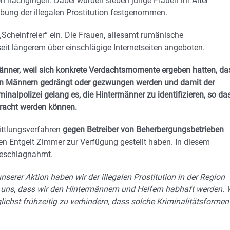
on nachgingen. Dabei wurden sieben junge Frauen im Alter
ung der illegalen Prostitution festgenommen.
„Scheinfreier“ ein. Die Frauen, allesamt rumänische
seit längerem über einschlägige Internetseiten angeboten.
änner, weil sich konkrete Verdachtsmomente ergeben hatten, da
eren Männern gedrängt oder gezwungen werden und damit der
nalpolizei gelang es, die Hintermänner zu identifizieren, so da
racht werden können.
ittlungsverfahren
gegen Betreiber von Beherbergungsbetrieben
gen Entgelt Zimmer zur Verfügung gestellt haben. In diesem
eschlagnahmt.
unserer Aktion haben wir der illegalen Prostitution in der Region
ür uns, dass wir den Hintermännern und Helfern habhaft werden. 
st frühzeitig zu verhindern, dass solche Kriminalitätsformen