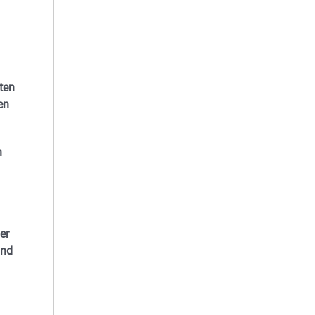
ten
en
n
er
und