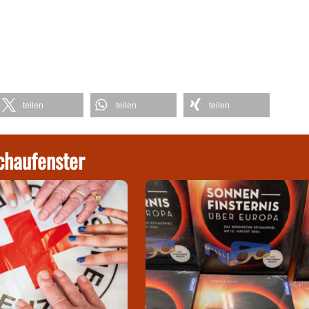
teilen
teilen
teilen
chaufenster