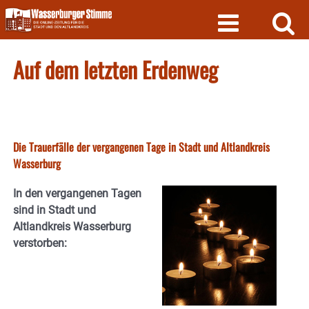
Skip
to
content
Auf dem letzten Erdenweg
Die Trauerfälle der vergangenen Tage in Stadt und Altlandkreis
Wasserburg
In den vergangenen Tagen
sind in Stadt und
Altlandkreis Wasserburg
verstorben: