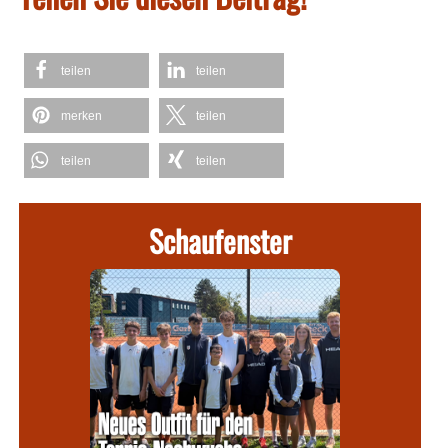
teilen
teilen
merken
teilen
teilen
teilen
Schaufenster