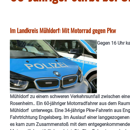
Im Landkreis Mühldorf: Mit Motorrad gegen Pkw
Gegen 16 Uhr ka
Mühldorf zu einem schweren Verkehrsunfall zwischen eine
Rosenheim.. Ein 60-jähriger Motorradfahrer aus dem Raum 
Mühldorf unterwegs. Eine 34-jährige Pkw-Fahrerin aus Enge
Fahrtrichtung Engelsberg. Im Auslauf einer langgezogene
es kam zum Zusammenstoß mit dem entgegenkommenden For