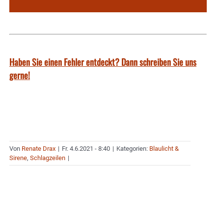
Haben Sie einen Fehler entdeckt? Dann schreiben Sie uns
gerne!
Von
Renate Drax
|
Fr. 4.6.2021 - 8:40
|
Kategorien:
Blaulicht &
Sirene
,
Schlagzeilen
|