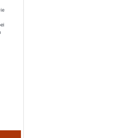
ie
ei
h