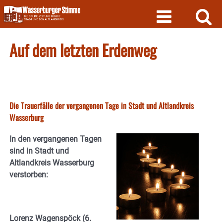
Skip
to
content
Auf dem letzten Erdenweg
Die Trauerfälle der vergangenen Tage in Stadt und Altlandkreis
Wasserburg
In den vergangenen Tagen
sind in Stadt und
Altlandkreis Wasserburg
verstorben:
Lorenz Wagenspöck (6.