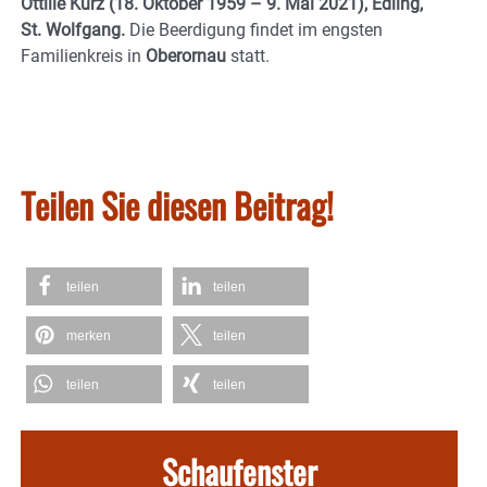
Ottilie Kurz (18. Oktober 1959 – 9. Mai 2021), Edling,
St. Wolfgang.
Die Beerdigung findet im engsten
Familienkreis in
Oberornau
statt.
Teilen Sie diesen Beitrag!
teilen
teilen
merken
teilen
teilen
teilen
Schaufenster