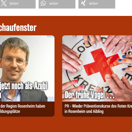
teilen
teilen
teilen
chaufenster