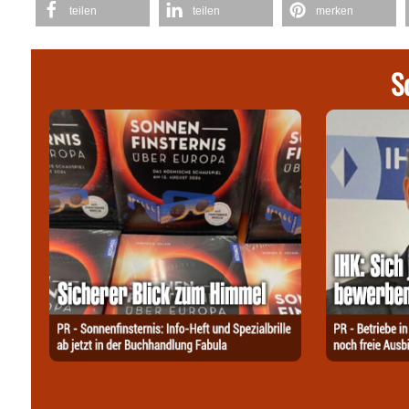
teilen
teilen
merken
S