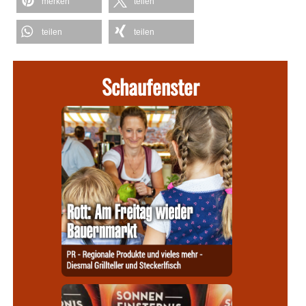
merken
teilen
teilen
teilen
Schaufenster