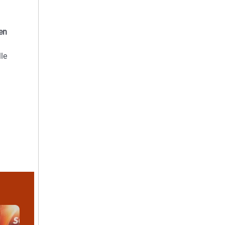
.
en
le