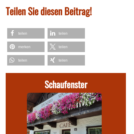
Teilen Sie diesen Beitrag!
teilen
teilen
merken
teilen
teilen
teilen
Schaufenster