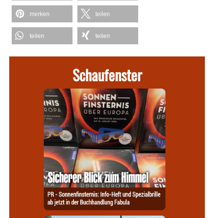
merken
teilen
teilen
teilen
Schaufenster