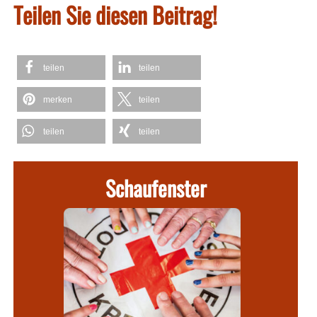
Teilen Sie diesen Beitrag!
teilen
teilen
merken
teilen
teilen
teilen
Schaufenster