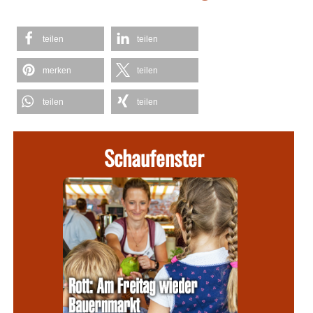
teilen
teilen
merken
teilen
teilen
teilen
Schaufenster