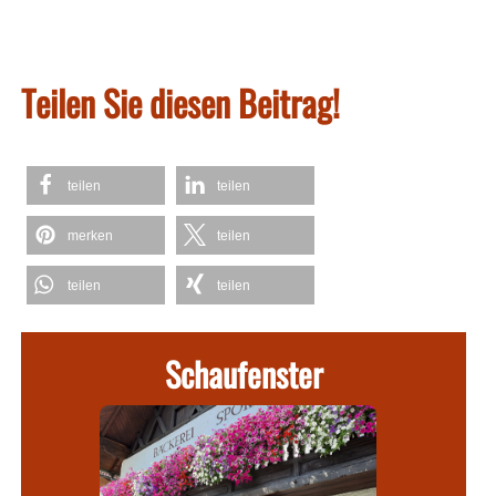
Teilen Sie diesen Beitrag!
teilen
teilen
merken
teilen
teilen
teilen
Schaufenster