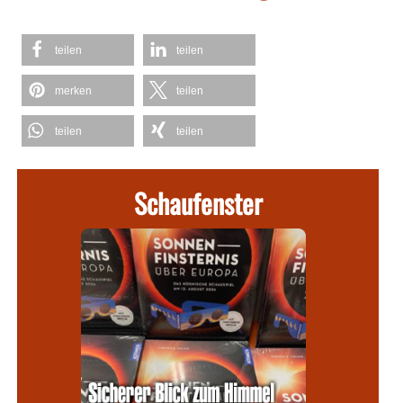
teilen
teilen
merken
teilen
teilen
teilen
Schaufenster