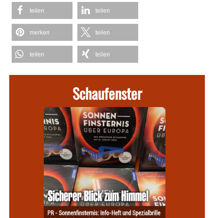
teilen
teilen
merken
teilen
teilen
teilen
Schaufenster