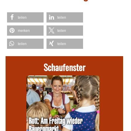
teilen
teilen
merken
teilen
teilen
teilen
Schaufenster