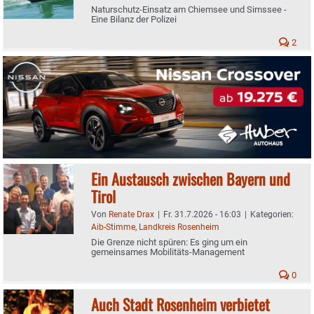
Naturschutz-Einsatz am Chiemsee und Simssee -
Eine Bilanz der Polizei
2
Ein Austausch zwischen Bayern und
Tirol
Von
Renate Drax
|
Fr. 31.7.2026 - 16:03
|
Kategorien:
Aib-Stimme
,
Landkreis Rosenheim
Die Grenze nicht spüren: Es ging um ein
gemeinsames Mobilitäts-Management
0
Auch Stadt Rosenheim verbietet