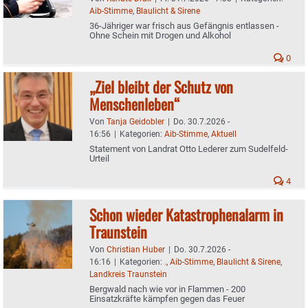
Aib-Stimme
,
Blaulicht & Sirene
36-Jähriger war frisch aus Gefängnis entlassen -
Ohne Schein mit Drogen und Alkohol
0
„Ziel bleibt der Schutz von
Menschenleben“
Von
Tanja Geidobler
|
Do. 30.7.2026 -
16:56
|
Kategorien:
Aib-Stimme
,
Aktuell
Statement von Landrat Otto Lederer zum Sudelfeld-
Urteil
4
Schon wieder Katastrophenalarm in
Traunstein
Von
Christian Huber
|
Do. 30.7.2026 -
16:16
|
Kategorien:
.
,
Aib-Stimme
,
Blaulicht & Sirene
,
Landkreis Traunstein
Bergwald nach wie vor in Flammen - 200
Einsatzkräfte kämpfen gegen das Feuer