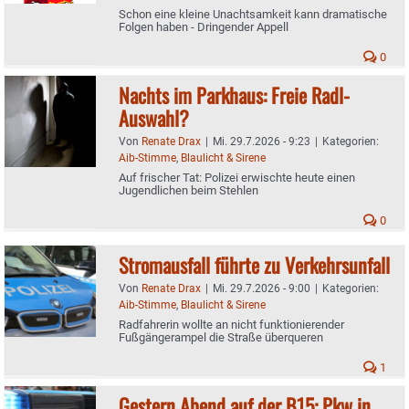
Schon eine kleine Unachtsamkeit kann dramatische
Folgen haben - Dringender Appell
0
Nachts im Parkhaus: Freie Radl-
Auswahl?
Von
Renate Drax
|
Mi. 29.7.2026 - 9:23
|
Kategorien:
Aib-Stimme
,
Blaulicht & Sirene
Auf frischer Tat: Polizei erwischte heute einen
Jugendlichen beim Stehlen
0
Stromausfall führte zu Verkehrsunfall
Von
Renate Drax
|
Mi. 29.7.2026 - 9:00
|
Kategorien:
Aib-Stimme
,
Blaulicht & Sirene
Radfahrerin wollte an nicht funktionierender
Fußgängerampel die Straße überqueren
1
Gestern Abend auf der B15: Pkw in