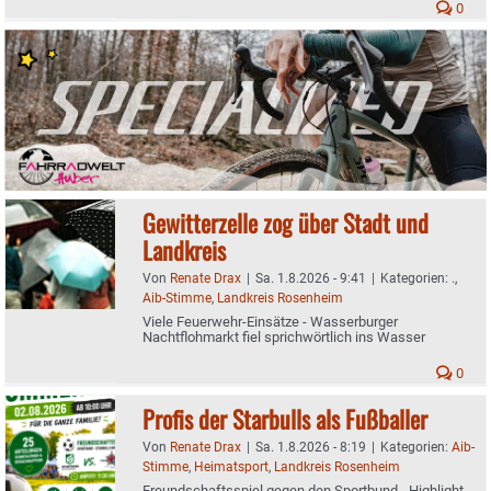
0
Gewitterzelle zog über Stadt und
Landkreis
Von
Renate Drax
|
Sa. 1.8.2026 - 9:41
|
Kategorien:
.
,
Aib-Stimme
,
Landkreis Rosenheim
Viele Feuerwehr-Einsätze - Wasserburger
Nachtflohmarkt fiel sprichwörtlich ins Wasser
0
Profis der Starbulls als Fußballer
Von
Renate Drax
|
Sa. 1.8.2026 - 8:19
|
Kategorien:
Aib-
Stimme
,
Heimatsport
,
Landkreis Rosenheim
Freundschaftsspiel gegen den Sportbund - Highlight