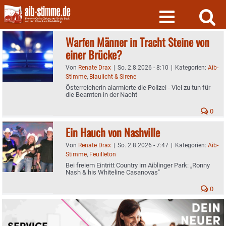
Skip
to
content
Warfen Männer in Tracht Steine von
einer Brücke?
Von
Renate Drax
|
So. 2.8.2026 - 8:10
|
Kategorien:
Aib-
Stimme
,
Blaulicht & Sirene
Österreicherin alarmierte die Polizei - Viel zu tun für
die Beamten in der Nacht
0
Ein Hauch von Nashville
Von
Renate Drax
|
So. 2.8.2026 - 7:47
|
Kategorien:
Aib-
Stimme
,
Feuilleton
Bei freiem Eintritt Country im Aiblinger Park: „Ronny
Nash & his Whiteline Casanovas"
0