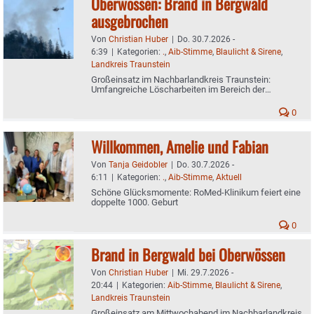
Oberwössen: Brand in Bergwald
ausgebrochen
Von
Christian Huber
|
Do. 30.7.2026 -
6:39
|
Kategorien:
.
,
Aib-Stimme
,
Blaulicht & Sirene
,
Landkreis Traunstein
Großeinsatz im Nachbarlandkreis Traunstein:
Umfangreiche Löscharbeiten im Bereich der
Hochwand
0
Willkommen, Amelie und Fabian
Von
Tanja Geidobler
|
Do. 30.7.2026 -
6:11
|
Kategorien:
.
,
Aib-Stimme
,
Aktuell
Schöne Glücksmomente: RoMed-Klinikum feiert eine
doppelte 1000. Geburt
0
Brand in Bergwald bei Oberwössen
Von
Christian Huber
|
Mi. 29.7.2026 -
20:44
|
Kategorien:
Aib-Stimme
,
Blaulicht & Sirene
,
Landkreis Traunstein
Großeinsatz am Mittwochabend im Nachbarlandkreis