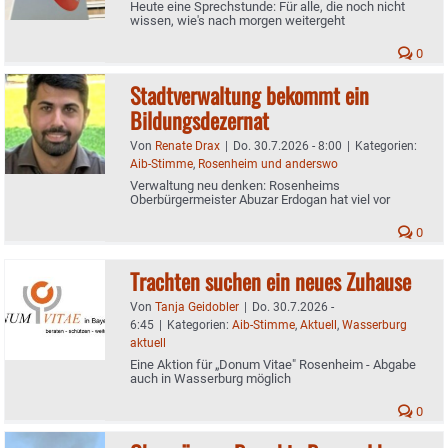
Heute eine Sprechstunde: Für alle, die noch nicht
wissen, wie's nach morgen weitergeht
0
Stadtverwaltung bekommt ein
Bildungsdezernat
Von
Renate Drax
|
Do. 30.7.2026 - 8:00
|
Kategorien:
Aib-Stimme
,
Rosenheim und anderswo
Verwaltung neu denken: Rosenheims
Oberbürgermeister Abuzar Erdogan hat viel vor
0
Trachten suchen ein neues Zuhause
Von
Tanja Geidobler
|
Do. 30.7.2026 -
6:45
|
Kategorien:
Aib-Stimme
,
Aktuell
,
Wasserburg
aktuell
Eine Aktion für „Donum Vitae" Rosenheim - Abgabe
auch in Wasserburg möglich
0