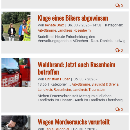
0
Klage eines Bikers abgewiesen
Von
Renate Drax
|
Do. 30.7.2026 - 14:58
|
Kategorien:
Aib-Stimme
,
Landkreis Rosenheim
Sudelfeld: Heute Entscheidung des
Verwaltungsgerichts München - Dazu Daniela Ludwig
0
Waldbrand: Jetzt auch Rosenheim
betroffen
Von
Christian Huber
|
Do. 30.7.2026 -
13:55
|
Kategorien:
.
,
Aib-Stimme
,
Blaulicht & Sirene
,
Landkreis Rosenheim
,
Landkreis Traunstein
Sieben Feuerwehren seit Mittag im südlichen
Landkreis im Einsatz - Auch im Landkreis Ebersberg
brennt's
0
Wegen Mordversuchs verurteilt
Von
Tanja Geidobler
|
Do. 30.7.2026 -