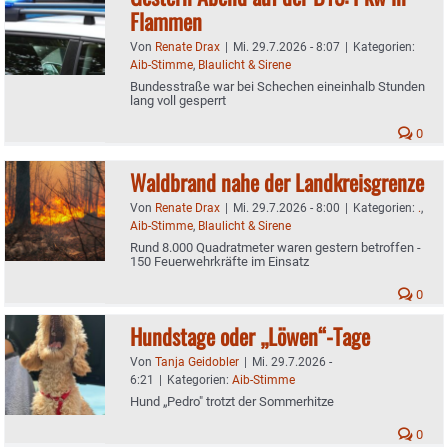
Flammen
Von
Renate Drax
|
Mi. 29.7.2026 - 8:07
|
Kategorien:
Aib-Stimme
,
Blaulicht & Sirene
Bundesstraße war bei Schechen eineinhalb Stunden
lang voll gesperrt
0
Waldbrand nahe der Landkreisgrenze
Von
Renate Drax
|
Mi. 29.7.2026 - 8:00
|
Kategorien:
.
,
Aib-Stimme
,
Blaulicht & Sirene
Rund 8.000 Quadratmeter waren gestern betroffen -
150 Feuerwehrkräfte im Einsatz
0
Hundstage oder „Löwen“-Tage
Von
Tanja Geidobler
|
Mi. 29.7.2026 -
6:21
|
Kategorien:
Aib-Stimme
Hund „Pedro" trotzt der Sommerhitze
0