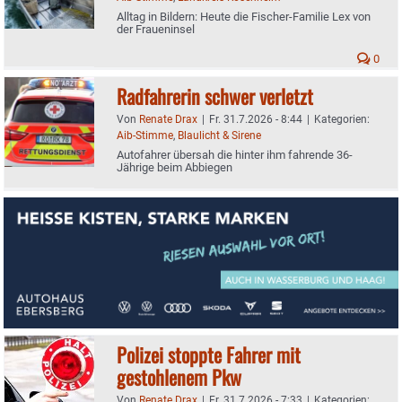
Alltag in Bildern: Heute die Fischer-Familie Lex von
der Fraueninsel
0
Radfahrerin schwer verletzt
Von
Renate Drax
|
Fr. 31.7.2026 - 8:44
|
Kategorien:
Aib-Stimme
,
Blaulicht & Sirene
Autofahrer übersah die hinter ihm fahrende 36-
Jährige beim Abbiegen
Polizei stoppte Fahrer mit
gestohlenem Pkw
Von
Renate Drax
|
Fr. 31.7.2026 - 7:33
|
Kategorien: