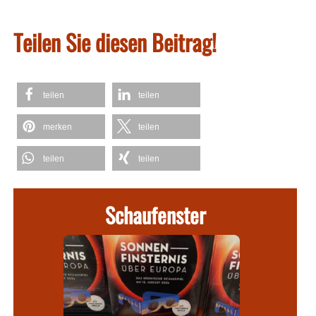
Teilen Sie diesen Beitrag!
teilen
teilen
merken
teilen
teilen
teilen
Schaufenster