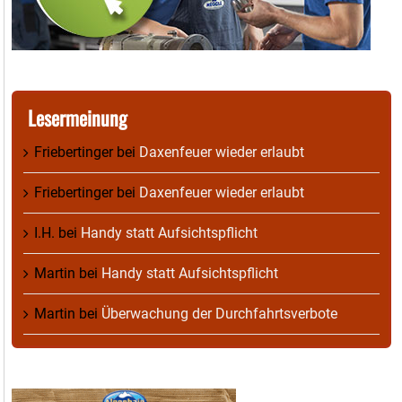
Lesermeinung
Friebertinger
bei
Daxenfeuer wieder erlaubt
Friebertinger
bei
Daxenfeuer wieder erlaubt
I.H.
bei
Handy statt Aufsichtspflicht
Martin
bei
Handy statt Aufsichtspflicht
Martin
bei
Überwachung der Durchfahrtsverbote