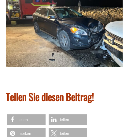
Teilen Sie diesen Beitrag!
teilen
teilen
merken
teilen