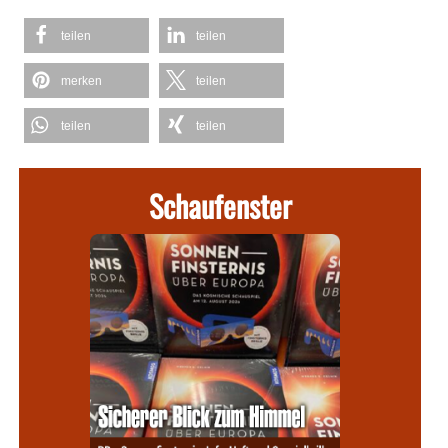
teilen
teilen
merken
teilen
teilen
teilen
Schaufenster