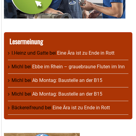
Lesermeinung
I.Heinz und Gatte
bei
Eine Ära ist zu Ende in Rott
Michl
bei
Ebbe im Rhein – grauebraune Fluten im Inn
Michl
bei
Ab Montag: Baustelle an der B15
Michl
bei
Ab Montag: Baustelle an der B15
Bäckereifreund
bei
Eine Ära ist zu Ende in Rott