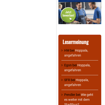
Lesermeinung
HW
bei
Hoppala,
angefahren
Egon
bei
Hoppala,
angefahren
SFR
bei
Hoppala,
angefahren
Pendler
bei
Wie geht
es weiter mit dem
Stadtbus?