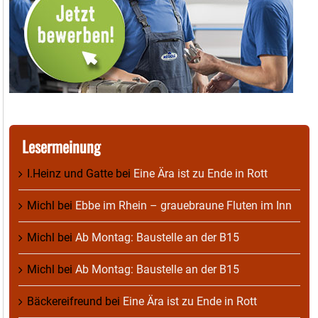
Lesermeinung
I.Heinz und Gatte
bei
Eine Ära ist zu Ende in Rott
Michl
bei
Ebbe im Rhein – grauebraune Fluten im Inn
Michl
bei
Ab Montag: Baustelle an der B15
Michl
bei
Ab Montag: Baustelle an der B15
Bäckereifreund
bei
Eine Ära ist zu Ende in Rott