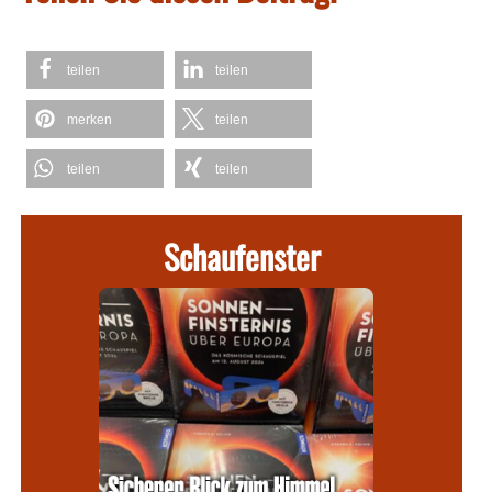
teilen
teilen
merken
teilen
teilen
teilen
Schaufenster