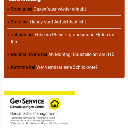
Sonnia
bei
Daxenfeuer wieder erlaubt
3mrd
bei
Handy statt Aufsichtspflicht
Johann
bei
Ebbe im Rhein – grauebraune Fluten im
Inn
Munner Benne
bei
Ab Montag: Baustelle an der B15
Kathrina
bei
Wer vermisst eine Schildkröte?