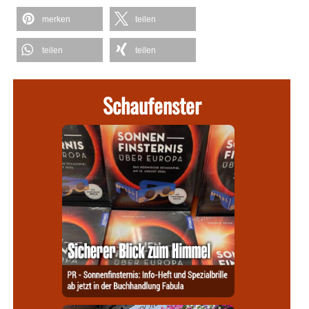
merken
teilen
teilen
teilen
Schaufenster