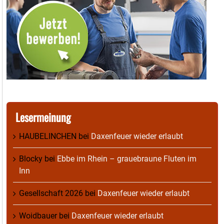
Lesermeinung
HAUBELINCHEN
bei
Daxenfeuer wieder erlaubt
Blocky
bei
Ebbe im Rhein – grauebraune Fluten im
Inn
Gesellschaft 2026
bei
Daxenfeuer wieder erlaubt
Woidbauer
bei
Daxenfeuer wieder erlaubt