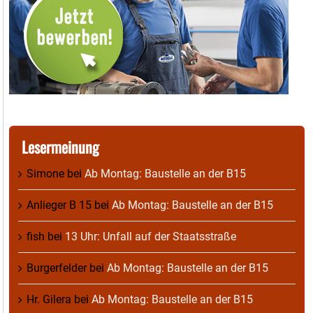
Lesermeinung
Simone
bei
Ab Montag: Baustelle an der B15
Anlieger B 15
bei
Ab Montag: Baustelle an der B15
fish
bei
13 Uhr: Unfall auf der Staatsstraße
Burgerfelder
bei
Ab Montag: Baustelle an der B15
Hr. Gilera
bei
Ab Montag: Baustelle an der B15