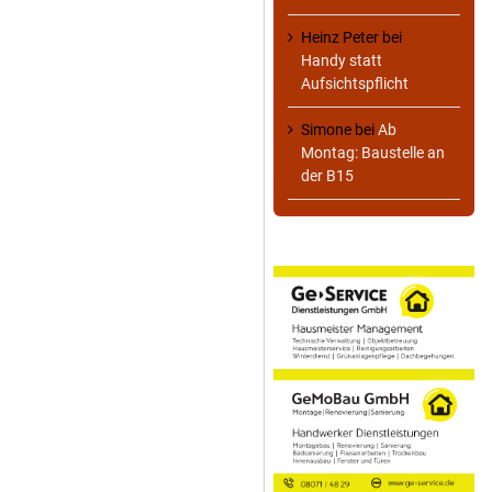
Heinz Peter
bei
Handy statt
Aufsichtspflicht
Simone
bei
Ab
Montag: Baustelle an
der B15