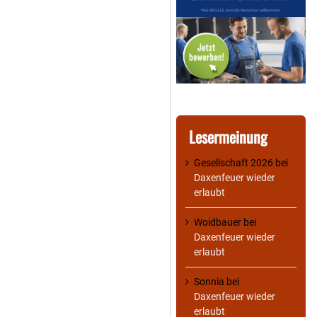
Lesermeinung
Gesellschaft 2026
bei
Daxenfeuer wieder
erlaubt
Woidbauer
bei
Daxenfeuer wieder
erlaubt
Sonnia
bei
Daxenfeuer wieder
erlaubt