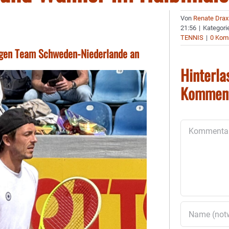
Von
Renate Drax
21:56
|
Kategori
TENNIS
|
0 Kom
egen Team Schweden-Niederlande an
Hinterla
Kommen
Kommentar