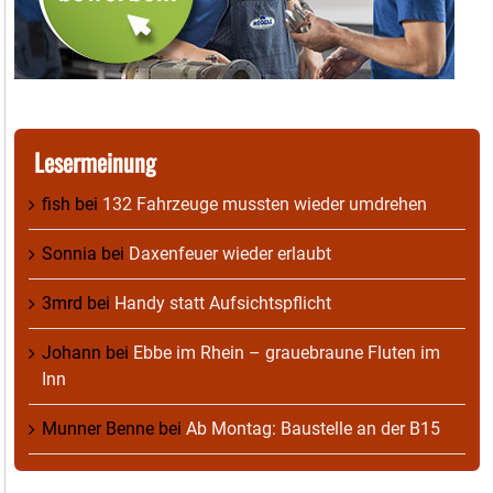
Lesermeinung
fish
bei
132 Fahrzeuge mussten wieder umdrehen
Sonnia
bei
Daxenfeuer wieder erlaubt
3mrd
bei
Handy statt Aufsichtspflicht
Johann
bei
Ebbe im Rhein – grauebraune Fluten im
Inn
Munner Benne
bei
Ab Montag: Baustelle an der B15