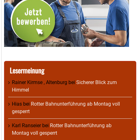
Lesermeinung
Rainer Kirmse , Altenburg
bei
Sicherer Blick zum
Himmel
Hias
bei
Rotter Bahnunterführung ab Montag voll
gesperrt
Karl Ranseier
bei
Rotter Bahnunterführung ab
Montag voll gesperrt