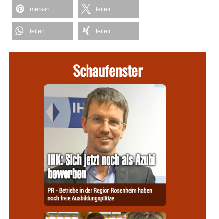
merken
teilen
teilen
teilen
Schaufenster