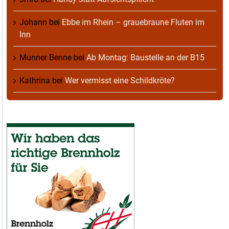
Johann
bei
Ebbe im Rhein – grauebraune Fluten im
Inn
Munner Benne
bei
Ab Montag: Baustelle an der B15
Kathrina
bei
Wer vermisst eine Schildkröte?