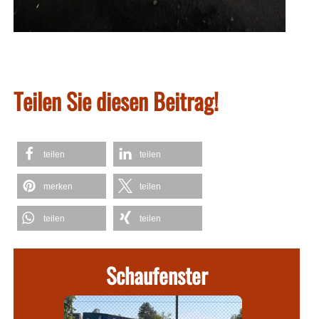
Teilen Sie diesen Beitrag!
teilen
teilen
merken
teilen
teilen
teilen
Schaufenster