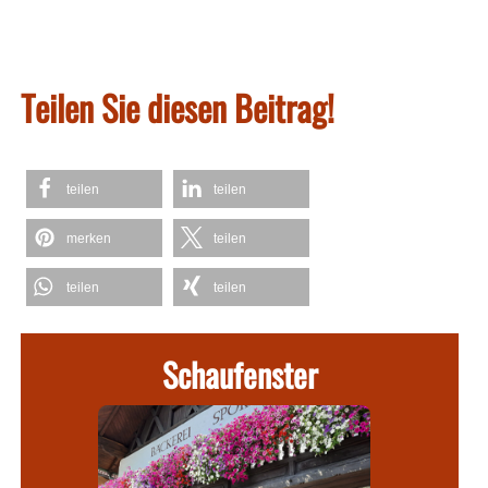
Teilen Sie diesen Beitrag!
teilen
teilen
merken
teilen
teilen
teilen
Schaufenster