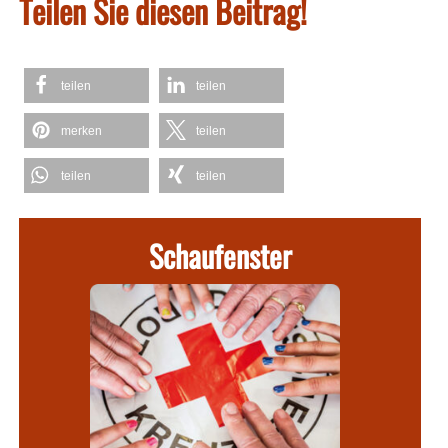
Teilen Sie diesen Beitrag!
teilen
teilen
merken
teilen
teilen
teilen
Schaufenster