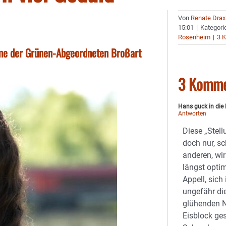
Von
Renate Drax
15:01
|
Kategori
Rosenheim
|
3 
me der Grünen-Abgeordneten Broßart
3 Komme
Hans guck in die 
Antworten
Diese „Stel
doch nur, s
anderen, wi
längst optim
Appell, sich
ungefähr di
glühenden N
Eisblock ge