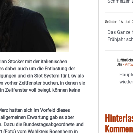
Schmelzen z
Grübler
16. Juli
Das Ganze h
Frühjahr s
Luftbrück
ian Stocker mit der italienischen
Uhr
- Antw
 es dabei auch um die Entlastung der
Haupts
igungen und ein Slot System für Lkw als
wieder
vorher Zeitfenster buchen, in denen sie
n Zeitfenster voll belegt, können keine
rz hatten sich im Vorfeld dieses
Hinterla
 allgemeinen Erwartung gab es aber
n. Dazu die Bundestagsabgeordnete und
Kommen
rt (Foto) vom Wahlkreis Rosenheim in