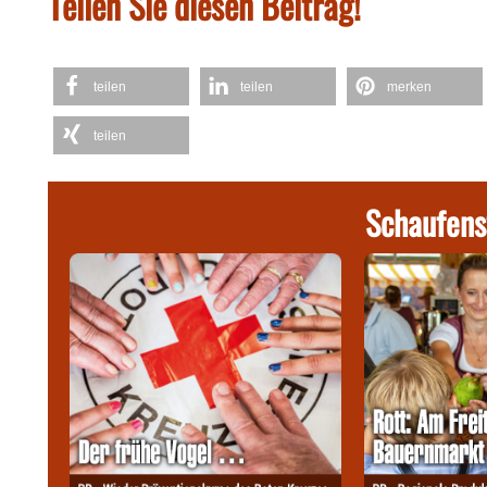
Teilen Sie diesen Beitrag!
teilen
teilen
merken
teilen
Schaufens