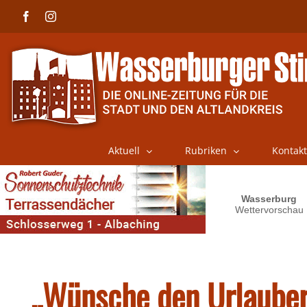
Skip
Facebook
Instagram
to
content
Aktuell
Rubriken
Kontakt
„Wünsche den Urlauber