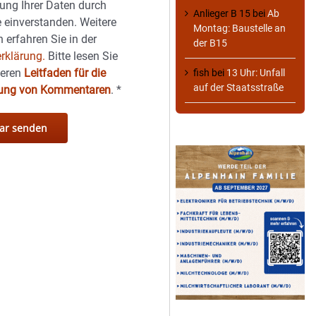
ung Ihrer Daten durch
Anlieger B 15
bei
Ab
 einverstanden. Weitere
Montag: Baustelle an
 erfahren Sie in der
der B15
rklärung.
Bitte lesen Sie
seren
Leitfaden für die
fish
bei
13 Uhr: Unfall
auf der Staatsstraße
hung von Kommentaren
.
*