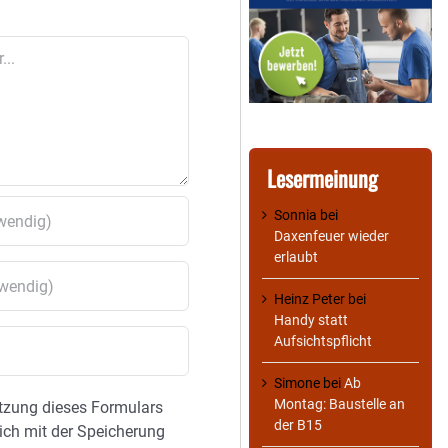
Lesermeinung
Sonnia
bei
Daxenfeuer wieder
erlaubt
Heinz Peter
bei
Handy statt
Aufsichtspflicht
Simone
bei
Ab
Montag: Baustelle an
tzung dieses Formulars
der B15
sich mit der Speicherung