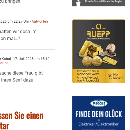
u bringen.
 2025 um 22:27 Uhr
- Antworten
atten wir doch im
chon mal…?
e Kabul
17. Juli 2025 um 15:10
orten
ache diese Frau gibt
 ihren Senf dazu.
ssen Sie einen
tar