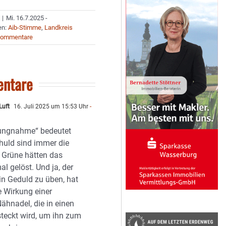
|
Mi. 16.7.2025 -
en:
Aib-Stimme
,
Landkreis
Kommentare
ntare
Luft
16. Juli 2025 um 15:53 Uhr
-
lungnahme“ bedeutet
chuld sind immer die
r Grüne hätten das
al gelöst. Und ja, der
 in Geduld zu üben, hat
e Wirkung einer
ähnadel, die in einen
steckt wird, um ihn zum