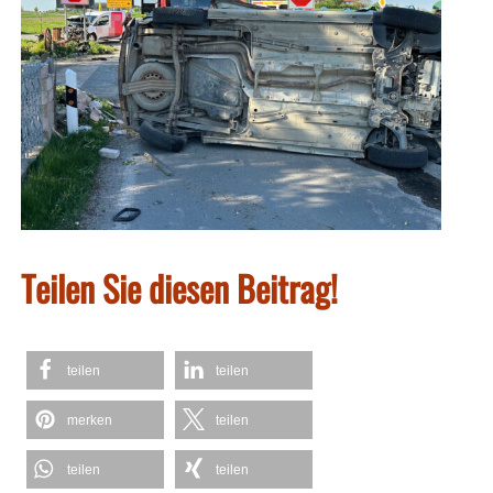
Teilen Sie diesen Beitrag!
teilen
teilen
merken
teilen
teilen
teilen