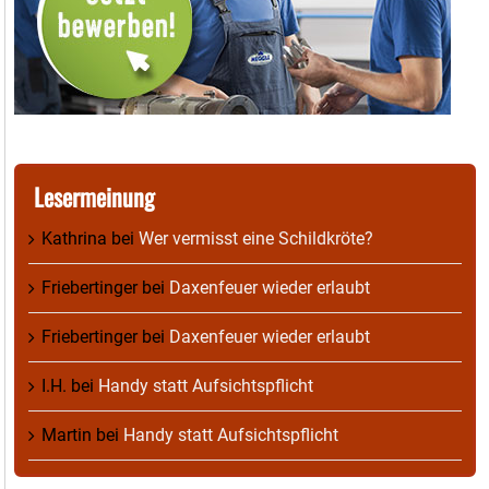
Lesermeinung
Kathrina
bei
Wer vermisst eine Schildkröte?
Friebertinger
bei
Daxenfeuer wieder erlaubt
Friebertinger
bei
Daxenfeuer wieder erlaubt
I.H.
bei
Handy statt Aufsichtspflicht
Martin
bei
Handy statt Aufsichtspflicht