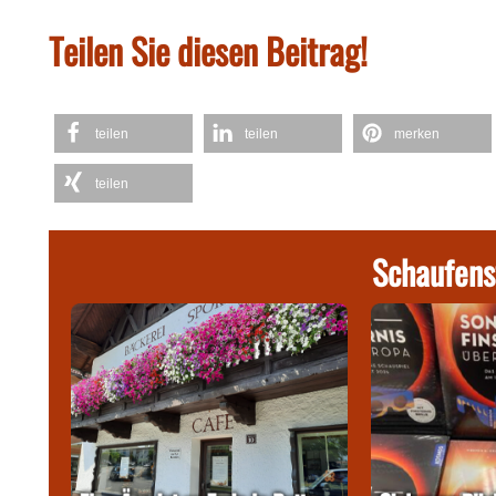
Teilen Sie diesen Beitrag!
teilen
teilen
merken
teilen
Schaufens