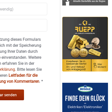
tzung dieses Formulars
sich mit der Speicherung
ung Ihrer Daten durch
 einverstanden. Weitere
 erfahren Sie in der
rklärung.
Bitte lesen Sie
seren
Leitfaden für die
hung von Kommentaren
.
*