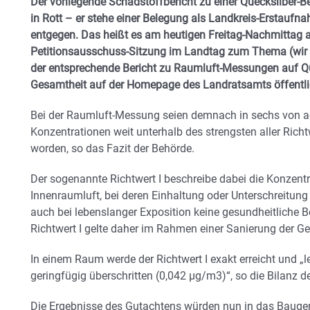
Der vorliegende Schadstoffbericht zu einer Quecksilber-B
in Rott – er stehe einer Belegung als Landkreis-Erstaufna
entgegen. Das heißt es am heutigen Freitag-Nachmittag
Petitionsausschuss-Sitzung im Landtag zum Thema (wir 
der entsprechende Bericht zu Raumluft-Messungen auf Que
Gesamtheit auf der Homepage des Landratsamts öffentli
Bei der Raumluft-Messung seien demnach in sechs von a
Konzentrationen weit unterhalb des strengsten aller Richtw
worden, so das Fazit der Behörde.
Der sogenannte Richtwert I beschreibe dabei die Konzentr
Innenraumluft, bei deren Einhaltung oder Unterschreitu
auch bei lebenslanger Exposition keine gesundheitliche B
Richtwert I gelte daher im Rahmen einer Sanierung der Gew
In einem Raum werde der Richtwert I exakt erreicht und „
geringfügig überschritten (0,042 µg/m3)“, so die Bilanz 
Die Ergebnisse des Gutachtens würden nun in das Bauge