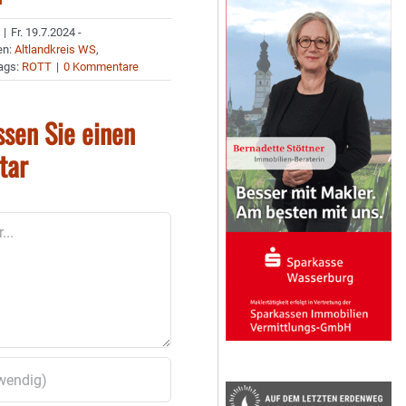
|
Fr. 19.7.2024 -
en:
Altlandkreis WS
,
ags:
ROTT
|
0 Kommentare
ssen Sie einen
tar