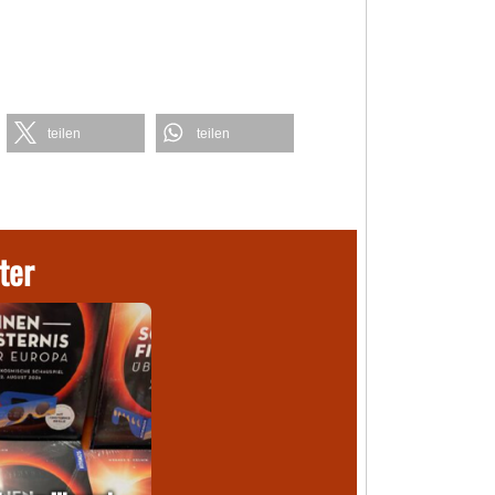
teilen
teilen
ter