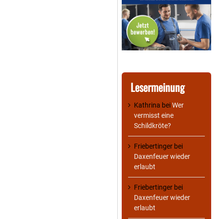
Lesermeinung
Kathrina
bei
Wer
vermisst eine
Schildkröte?
Friebertinger
bei
Daxenfeuer wieder
erlaubt
Friebertinger
bei
Daxenfeuer wieder
erlaubt