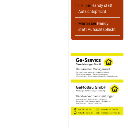
I.H.
bei
Handy statt
Aufsichtspflicht
Martin
bei
Handy
statt Aufsichtspflicht