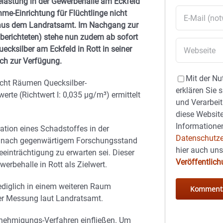
elastung in der Gewerbehalle am Eckfeld
hme-Einrichtung für Flüchtlinge nicht
 aus dem Landratsamt.
Im Nachgang zur
berichteten) stehe nun zudem ab sofort
cksilber am Eckfeld in Rott in seiner
ch zur Verfügung.
Mit der Nu
cht Räumen Quecksilber-
erklären Sie 
erte (Richtwert I: 0,035 µg/m³) ermittelt
und Verarbeit
diese Website
Informationen
ation eines Schadstoffes in der
Datenschutze
ng nach gegenwärtigem Forschungsstand
hier auch un
eeinträchtigung zu erwarten sei. Dieser
Veröffentlic
erbehalle in Rott als Zielwert.
lediglich in einem weiteren Raum
der Messung laut Landratsamt.
nehmigungs-Verfahren einfließen. Um