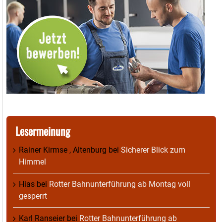
Lesermeinung
Rainer Kirmse , Altenburg
bei
Sicherer Blick zum
Himmel
Hias
bei
Rotter Bahnunterführung ab Montag voll
gesperrt
Karl Ranseier
bei
Rotter Bahnunterführung ab