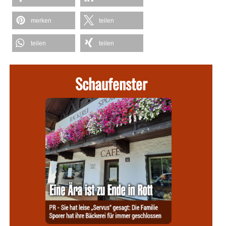
merken
teilen
teilen
teilen
Schaufenster