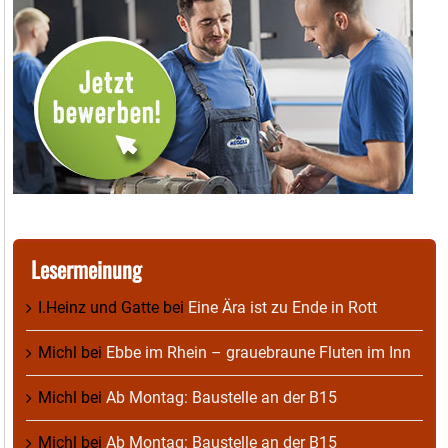
Lesermeinung
I.Heinz und Gatte
bei
Eine Ära ist zu Ende in Rott
Michl
bei
Ebbe im Rhein – grauebraune Fluten im Inn
Michl
bei
Ab Montag: Baustelle an der B15
Michl
bei
Ab Montag: Baustelle an der B15