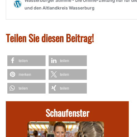
Teilen Sie diesen Beitrag!
teilen
teilen
merken
teilen
teilen
teilen
Schaufenster