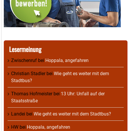
Lesermeinung
Zwischenruf
bei
Hoppala, angefahren
Christian Stadler
bei
Wie geht es weiter mit dem
Stadtbus?
Thomas Hofmeister
bei
13 Uhr: Unfall auf der
Staatsstraße
Landei
bei
Wie geht es weiter mit dem Stadtbus?
HW
bei
Hoppala, angefahren