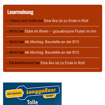
Lesermeinung
I.Heinz und Gatte
bei
Eine Ära ist zu Ende in Rott
Michl
bei
Ebbe im Rhein – grauebraune Fluten im Inn
Michl
bei
Ab Montag: Baustelle an der B15
Michl
bei
Ab Montag: Baustelle an der B15
Bäckereifreund
bei
Eine Ära ist zu Ende in Rott