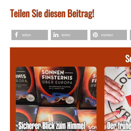
Teilen Sie diesen Beitrag!
teilen
teilen
merken
S