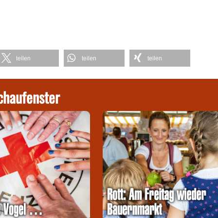
teilen
teilen
teilen
chaufenster