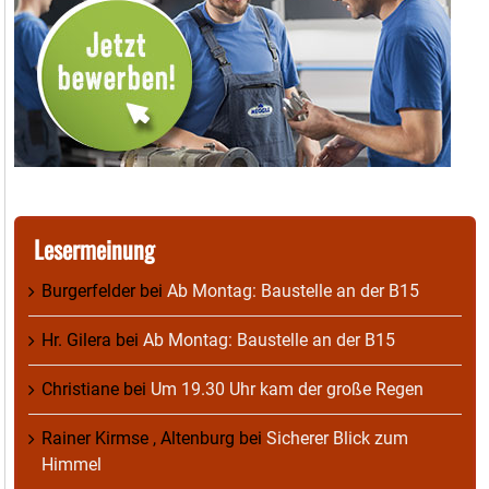
Lesermeinung
Burgerfelder
bei
Ab Montag: Baustelle an der B15
Hr. Gilera
bei
Ab Montag: Baustelle an der B15
Christiane
bei
Um 19.30 Uhr kam der große Regen
Rainer Kirmse , Altenburg
bei
Sicherer Blick zum
Himmel