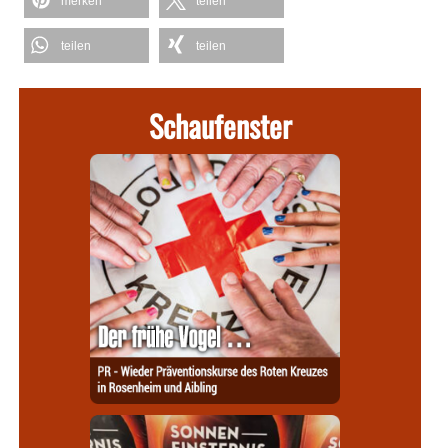
merken
teilen
teilen
teilen
Schaufenster