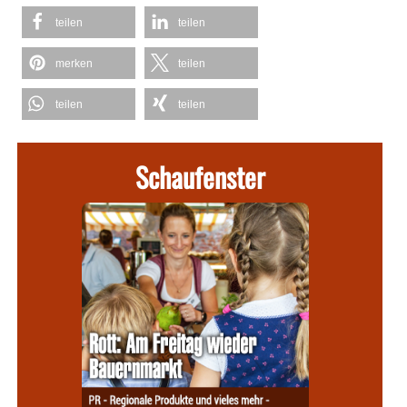
teilen
teilen
merken
teilen
teilen
teilen
Schaufenster