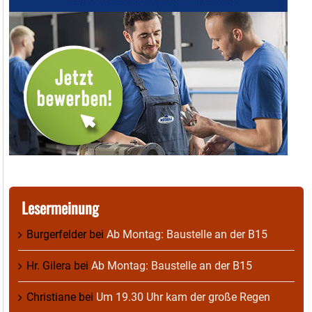
Lesermeinung
Burgerfelder
bei
Ab Montag: Baustelle an der B15
Hr. Gilera
bei
Ab Montag: Baustelle an der B15
Christiane
bei
Um 19.30 Uhr kam der große Regen